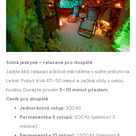
Solná jeskyně – relaxace pro dospělé
Zažijte klid, relaxaci a léčivé mikroklima v solné jeskyni na
Letné. Pobyt trvá 45–50 minut a začíná vždy v celou
hodinu. Dorazte prosím
5–10 minut předem
.
Ceník pro dospělé
Jednorázový vstup:
200 Kč
Permanentka 5 vstupů:
900 Kč (platnost 3
měsíce)
Permanentka 10 vstupů:
1 500 Kč (platnost 6