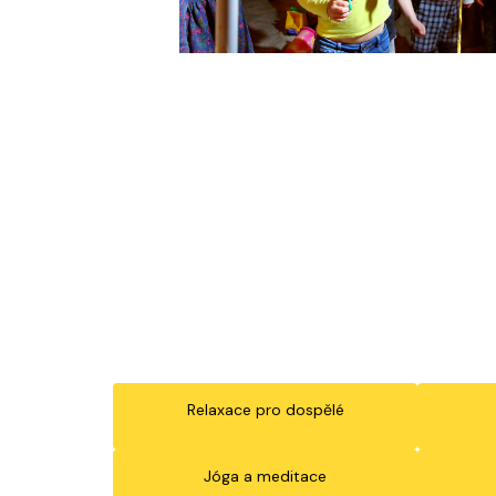
Relaxace pro dospělé
Jóga a meditace