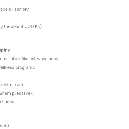
spělé i seniory.
ny (neděle 4 000 Kč)
upiny
emní akce, školení, workshopy,
ellness programy.
ikroklimatem
 během přestávek
a hudby
sob)