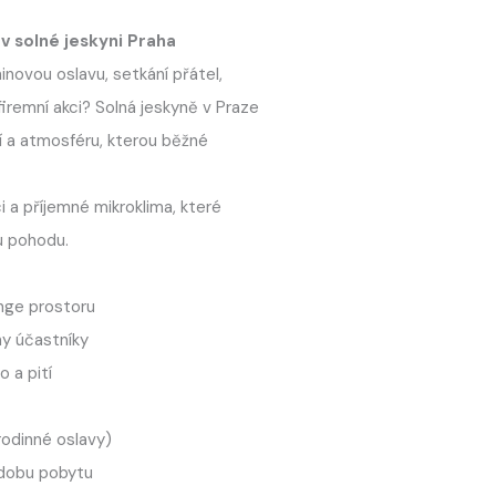
 v solné jeskyni Praha
inovou oslavu, setkání přátel,
iremní akci? Solná jeskyně v Praze
í a atmosféru, kterou běžné
ci a příjemné mikroklima, které
u pohodu.
nge prostoru
ny účastníky
o a pití
rodinné oslavy)
 dobu pobytu