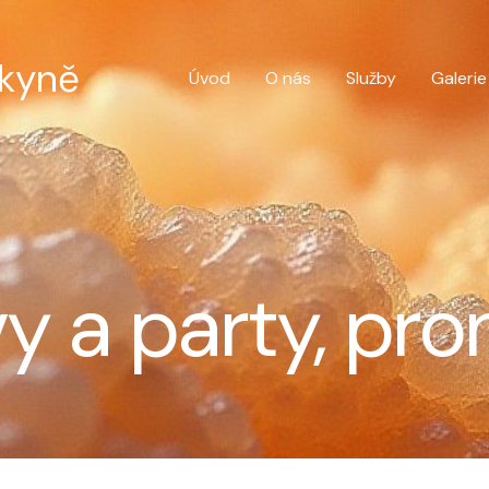
skyně
Úvod
O nás
Služby
Galerie
y a party, pro