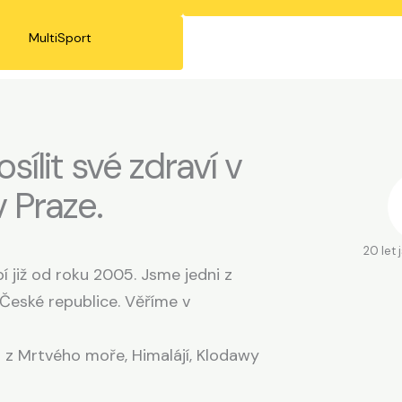
MultiSport
sílit své zdraví v
v Praze.
20 let 
í již od roku 2005. Jsme jedni z
v České republice. Věříme v
i z Mrtvého moře, Himalájí, Klodawy