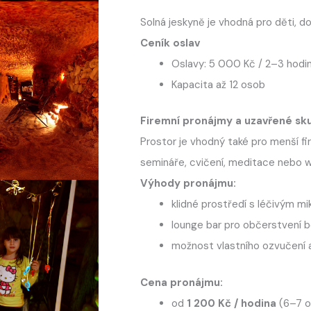
Solná jeskyně je vhodná pro děti, do
Ceník oslav
Oslavy: 5 000 Kč / 2–3 hodi
Kapacita až 12 osob
Firemní pronájmy a uzavřené sk
Prostor je vhodný také pro menší fir
semináře, cvičení, meditace nebo w
Výhody pronájmu:
klidné prostředí s léčivým m
lounge bar pro občerstvení
možnost vlastního ozvučení 
Cena pronájmu:
od
1 200 Kč / hodina
(6–7 o