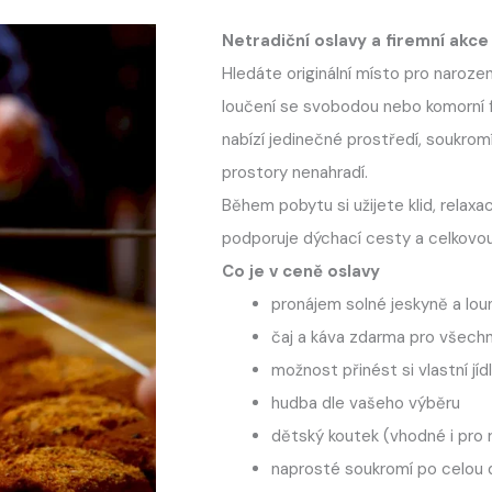
Netradiční oslavy a firemní akce
Hledáte originální místo pro narozen
loučení se svobodou nebo komorní f
nabízí jedinečné prostředí, soukrom
prostory nenahradí.
Během pobytu si užijete klid, relaxa
podporuje dýchací cesty a celkovo
Co je v ceně oslavy
pronájem solné jeskyně a lou
čaj a káva zdarma pro všech
možnost přinést si vlastní jídl
hudba dle vašeho výběru
dětský koutek (vhodné i pro 
naprosté soukromí po celou