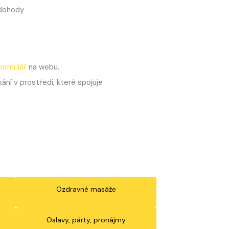
í dohody
formulář
na webu.
ání v prostředí, které spojuje
Ozdravné masáže
Oslavy, párty, pronájmy